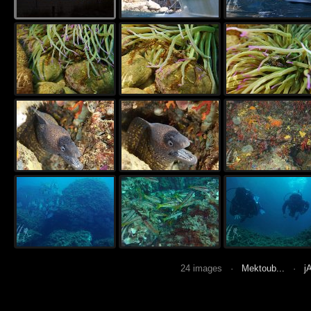
24 images ·
Mektoub...
·
j